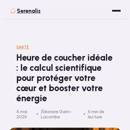
Serenalis
Santé
Bien-être
SANTÉ
Heure de coucher idéale
Développement Personnel
: le calcul scientifique
Spiritualité
pour protéger votre
Voyage
cœur et booster votre
énergie
4 mai
Éléonore Garin-
6 min de
·
·
2026
Lacombe
lecture