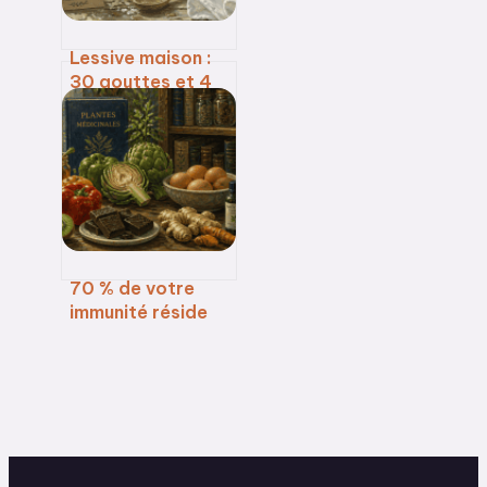
Lessive maison :
30 gouttes et 4
huiles essentielles
pour un linge sain
et durable
70 % de votre
immunité réside
dans l’intestin : 4
leviers pour
renforcer vos
défenses
naturelles