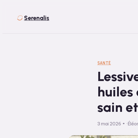
Serenalis
SANTÉ
Lessiv
huiles 
sain e
3 mai 2026
·
Éléo