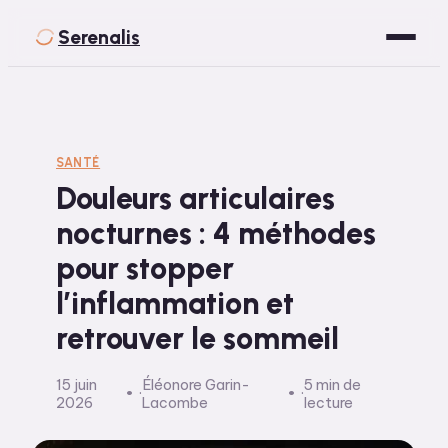
Serenalis
Santé
Bien-être
SANTÉ
Douleurs articulaires
Développement Personnel
nocturnes : 4 méthodes
Spiritualité
pour stopper
Voyage
l’inflammation et
retrouver le sommeil
15 juin
Éléonore Garin-
5 min de
·
·
2026
Lacombe
lecture