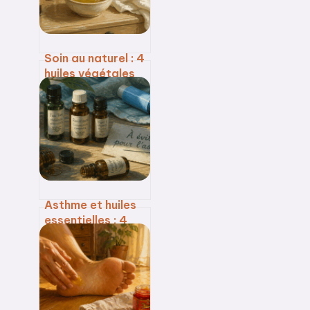
Soin au naturel : 4
huiles végétales
et 3 réflexes pour
transformer votre
peau en 28 jours
Asthme et huiles
essentielles : 4
molécules à
bannir pour éviter
la crise