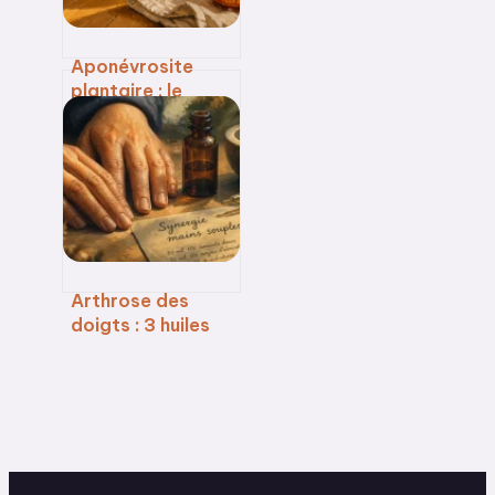
Aponévrosite
plantaire : le
baume du tigre
est-il une solution
efficace pour
votre talon ?
Arthrose des
doigts : 3 huiles
essentielles pour
soulager la
douleur et
retrouver de la
souplesse