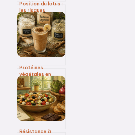
Position du lotus :
les risques
articulaires réels
et la méthode
pour pratiquer
sans douleur
Protéines
végétales en
poudre : 4
critères de
sélection pour
écarter les
risques sanitaires
Résistance à