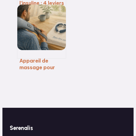
l’insuline : 4 leviers
naturels pour
restaurer votre
métabolisme et
éviter le diabète
Appareil de
massage pour
cervicales :
comment choisir
le modèle idéal
pour soulager vos
trapèzes ?
Serenalis