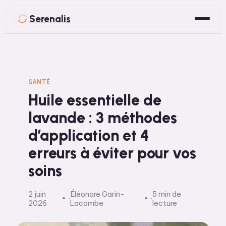
Serenalis
Santé
Bien-être
SANTÉ
Huile essentielle de
Développement Personnel
lavande : 3 méthodes
Spiritualité
d’application et 4
Voyage
erreurs à éviter pour vos
soins
2 juin
Éléonore Garin-
5 min de
·
·
2026
Lacombe
lecture