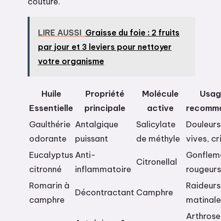
couture.
LIRE AUSSI
Graisse du foie : 2 fruits
par jour et 3 leviers pour nettoyer
votre organisme
Huile
Propriété
Molécule
Usag
Essentielle
principale
active
recomm
Gaulthérie
Antalgique
Salicylate
Douleurs
odorante
puissant
de méthyle
vives, cr
Eucalyptus
Anti-
Gonflem
Citronellal
citronné
inflammatoire
rougeurs
Romarin à
Raideurs
Décontractant
Camphre
camphre
matinale
Arthrose