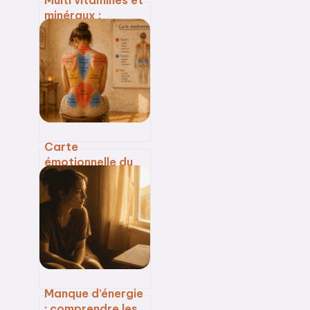
minéraux :
pourquoi votre
cure est
inefficace et
comment choisir
la bonne formule
Carte
émotionnelle du
corps : 701
volontaires
confirment le lien
entre douleur et
ressenti
Manque d’énergie
: comprendre les