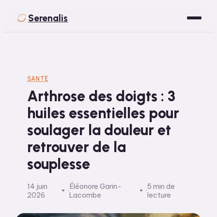
Serenalis
Santé
Bien-être
SANTÉ
Arthrose des doigts : 3
Développement Personnel
huiles essentielles pour
Spiritualité
soulager la douleur et
Voyage
retrouver de la
souplesse
14 juin
Éléonore Garin-
5 min de
·
·
2026
Lacombe
lecture