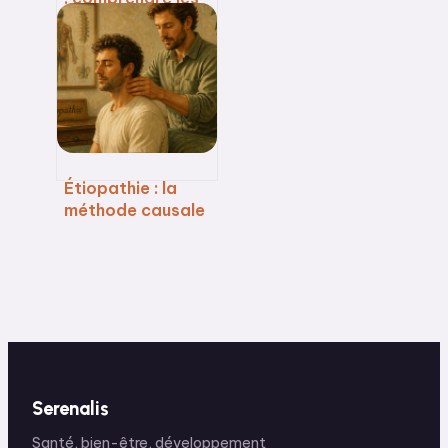
causes et agir
pour retrouver
votre vitalité
Étiopathie : la
méthode causale
et 4 différences
majeures avec
l’ostéopathie
Serenalis
Santé, bien-être, développement