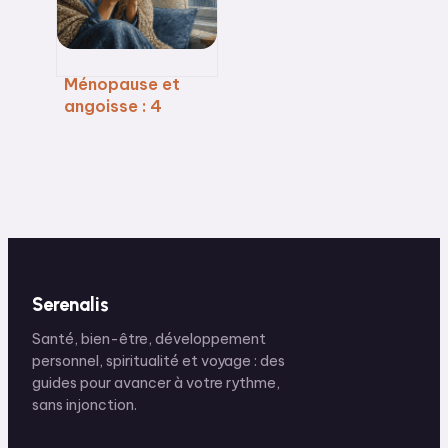
Ménopause et
angoisse : 4
leviers pour
stopper les crises
inexpliquées
Serenalis
Santé, bien-être, développement
personnel, spiritualité et voyage : des
guides pour avancer à votre rythme,
sans injonction.