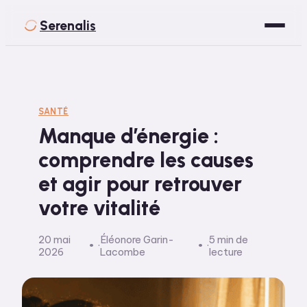
Serenalis
Santé
Bien-être
SANTÉ
Manque d’énergie :
Développement Personnel
comprendre les causes
Spiritualité
et agir pour retrouver
Voyage
votre vitalité
20 mai
Éléonore Garin-
5 min de
·
·
2026
Lacombe
lecture