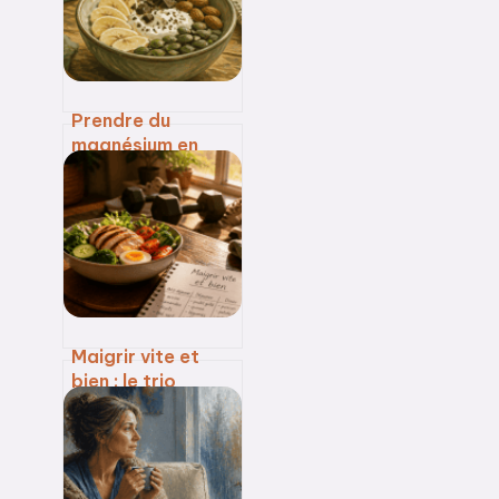
apaiser votre
esprit
Prendre du
magnésium en
continu : erreur de
dosage ou
nécessité
physiologique ?
Maigrir vite et
bien : le trio
gagnant entre
déficit calorique,
sport et
stabilisation