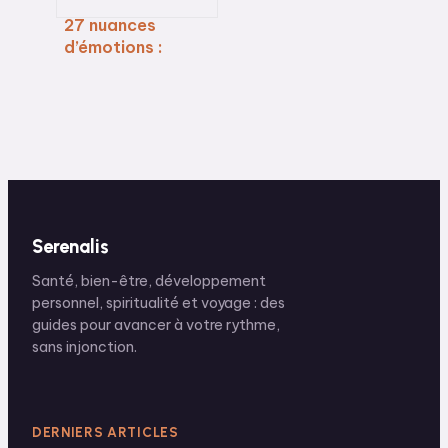
27 nuances
d’émotions :
comment
décrypter vos
ressentis pour
mieux
communiquer
Serenalis
Santé, bien-être, développement
personnel, spiritualité et voyage : des
guides pour avancer à votre rythme,
sans injonction.
DERNIERS ARTICLES