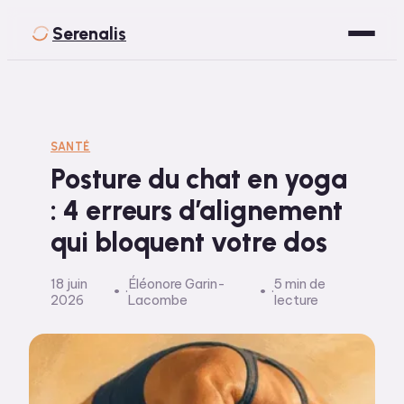
Serenalis
Santé
Bien-être
SANTÉ
Posture du chat en yoga
Développement Personnel
: 4 erreurs d’alignement
Spiritualité
qui bloquent votre dos
Voyage
18 juin
Éléonore Garin-
5 min de
·
·
2026
Lacombe
lecture