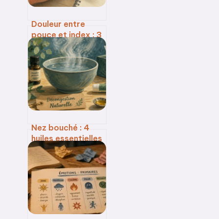
Douleur entre
pouce et index : 3
signes pour
différencier
rhizarthrose et
tendinite
Nez bouché : 4
huiles essentielles
pour libérer vos
voies
respiratoires