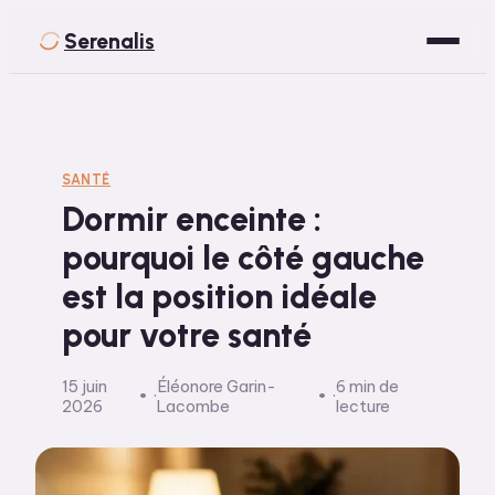
Serenalis
Santé
Bien-être
SANTÉ
Dormir enceinte :
Développement Personnel
pourquoi le côté gauche
Spiritualité
est la position idéale
Voyage
pour votre santé
15 juin
Éléonore Garin-
6 min de
·
·
2026
Lacombe
lecture