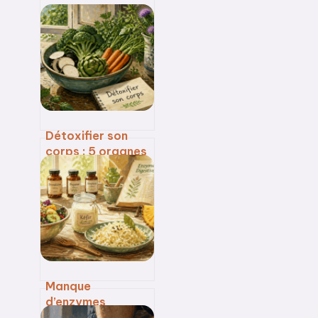
Détoxifier son
corps : 5 organes
émonctoires à
soutenir pour une
élimination
naturelle des
toxines
Manque
d’enzymes
digestives : quels