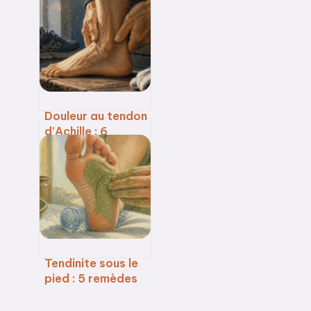
symptômes,
quelles causes et
comment
retrouver une
digestion fluide ?
Douleur au tendon
d’Achille : 6
semaines de
protocole pour
guérir et 3 erreurs
à éviter
Tendinite sous le
pied : 5 remèdes
naturels pour
soulager la