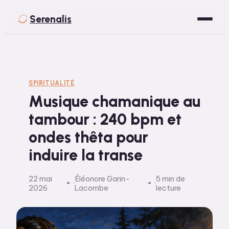
Serenalis
Santé
Bien-être
SPIRITUALITÉ
Musique chamanique au
Développement Personnel
tambour : 240 bpm et
Spiritualité
ondes thêta pour
Voyage
induire la transe
22 mai
Éléonore Garin-
5 min de
·
·
2026
Lacombe
lecture