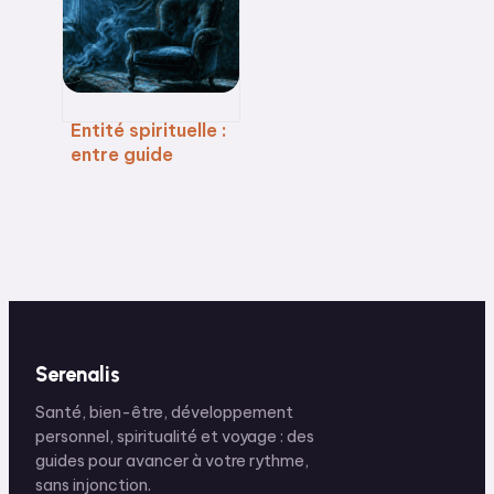
intérieure
Entité spirituelle :
entre guide
bienveillant et
parasite
énergétique,
comment faire la
différence ?
Serenalis
Santé, bien-être, développement
personnel, spiritualité et voyage : des
guides pour avancer à votre rythme,
sans injonction.