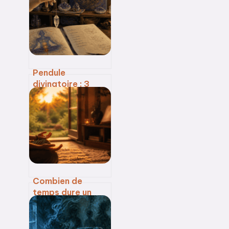
méthodes pour
les purifier
Pendule
divinatoire : 3
étapes pour
obtenir des
réponses claires
et apaiser votre
mental
Combien de
temps dure un
éveil spirituel :
processus,
étapes et réalité