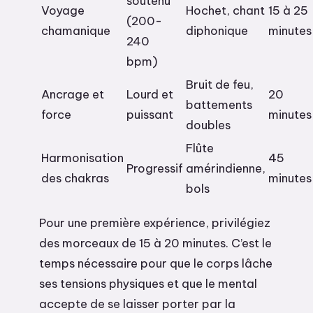
soutenu
Voyage
Hochet, chant
15 à 25
(200-
chamanique
diphonique
minutes
240
bpm)
Bruit de feu,
Ancrage et
Lourd et
20
battements
force
puissant
minutes
doubles
Flûte
Harmonisation
45
Progressif
amérindienne,
des chakras
minutes
bols
Pour une première expérience, privilégiez
des morceaux de 15 à 20 minutes. C’est le
temps nécessaire pour que le corps lâche
ses tensions physiques et que le mental
accepte de se laisser porter par la