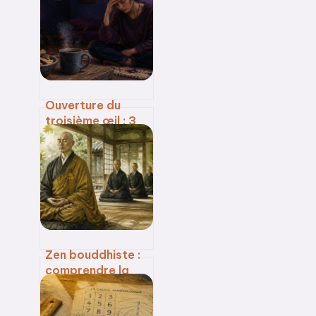
cycle
numérologique et
anticiper vos
opportunités
Ouverture du
troisième œil : 3
risques
psychiques et les
signes d’un
déséquilibre du
chakra Ajna
Zen bouddhiste :
comprendre la
pratique du
zazen, les écoles