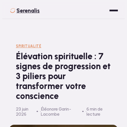
Serenalis
Santé
Bien-être
SPIRITUALITÉ
Élévation spirituelle : 7
Développement Personnel
signes de progression et
Spiritualité
3 piliers pour
Voyage
transformer votre
conscience
23 juin
Éléonore Garin-
6 min de
·
·
2026
Lacombe
lecture