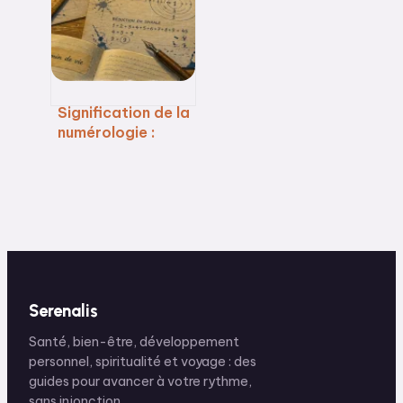
et l’éveil au
quotidien
Signification de la
numérologie :
décoder vos
nombres pour
mieux vous
connaître
Serenalis
Santé, bien-être, développement
personnel, spiritualité et voyage : des
guides pour avancer à votre rythme,
sans injonction.