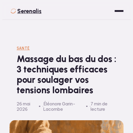
Serenalis
Santé
Bien-être
SANTÉ
Massage du bas du dos :
Développement Personnel
3 techniques efficaces
Spiritualité
pour soulager vos
Voyage
tensions lombaires
26 mai
Éléonore Garin-
7 min de
·
·
2026
Lacombe
lecture