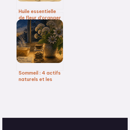
Huile essentielle
de fleur d’oranger
: 5 bienfaits
majeurs pour
votre système
nerveux et votre
peau
Sommeil : 4 actifs
naturels et les
erreurs de
dosage à éviter
pour enfin
récupérer