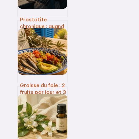
Prostatite
chronique : quand
le stress devient
la source invisible
de vos douleurs
pelviennes
Graisse du foie : 2
fruits par jour et 3
leviers pour
nettoyer votre
organisme