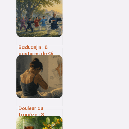
Baduanjin : 8
postures de Qi
Gong pour
restaurer votre
équilibre
énergétique
Douleur au
trapèze : 3
blocages
émotionnels qui