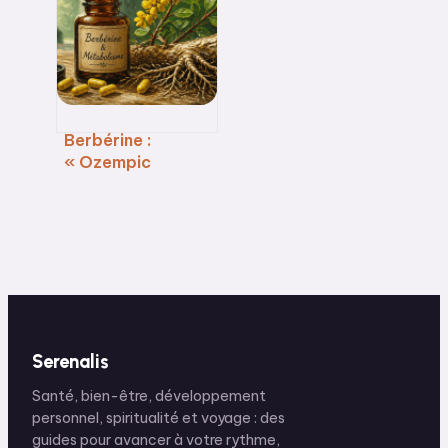
pèsent sur vos
épaules
Berbérine :
« Ozempic
naturel » ou
simple effet
placebo sur la
balance ?
Serenalis
Santé, bien-être, développement
personnel, spiritualité et voyage : des
guides pour avancer à votre rythme,