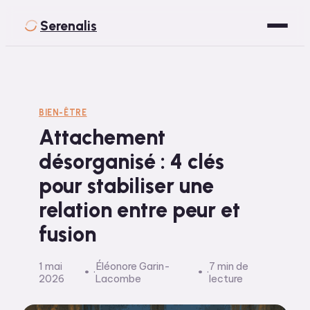
Serenalis
Santé
Bien-être
BIEN-ÊTRE
Attachement
Développement Personnel
désorganisé : 4 clés
Spiritualité
pour stabiliser une
Voyage
relation entre peur et
fusion
1 mai
Éléonore Garin-
7 min de
·
·
2026
Lacombe
lecture