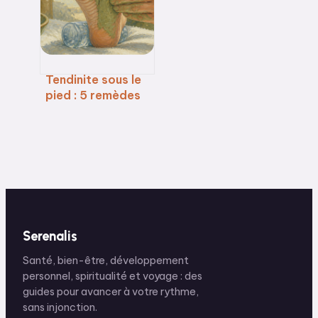
à éviter
Tendinite sous le
pied : 5 remèdes
naturels pour
soulager la
douleur et
retrouver votre
mobilité
Serenalis
Santé, bien-être, développement
personnel, spiritualité et voyage : des
guides pour avancer à votre rythme,
sans injonction.