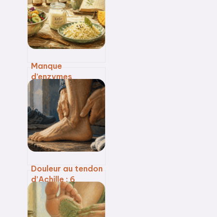
élimination
naturelle des
toxines
Manque
d’enzymes
digestives : quels
symptômes,
quelles causes et
comment
retrouver une
digestion fluide ?
Douleur au tendon
d’Achille : 6
semaines de
protocole pour
guérir et 3 erreurs