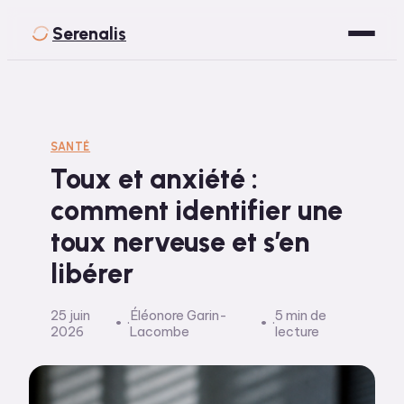
Serenalis
Santé
Bien-être
SANTÉ
Toux et anxiété :
Développement Personnel
comment identifier une
Spiritualité
toux nerveuse et s’en
Voyage
libérer
25 juin
Éléonore Garin-
5 min de
·
·
2026
Lacombe
lecture