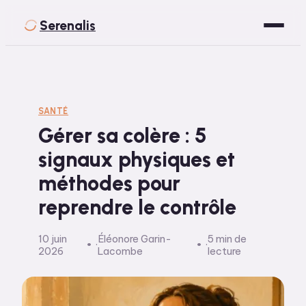
Serenalis
Santé
Bien-être
SANTÉ
Gérer sa colère : 5
Développement Personnel
signaux physiques et
Spiritualité
méthodes pour
Voyage
reprendre le contrôle
10 juin
Éléonore Garin-
5 min de
·
·
2026
Lacombe
lecture