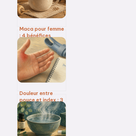
réveils nocturnes
Maca pour femme
: 4 bénéfices
hormonaux et le
guide pratique
pour réussir votre
cure
Douleur entre
pouce et index : 3
signes pour
différencier
rhizarthrose et
tendinite