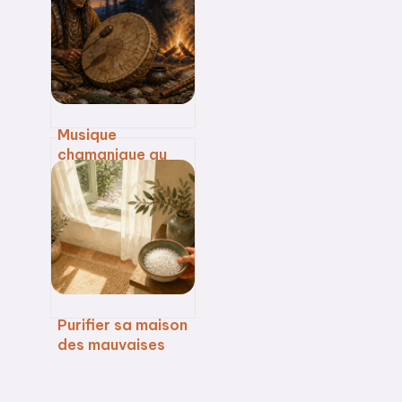
lotus sans risquer
de blessure
articulaire ?
Musique
chamanique au
tambour : 240
bpm et ondes
thêta pour induire
la transe
Purifier sa maison
des mauvaises
ondes : 4
méthodes