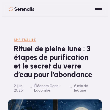
Serenalis
Santé
Bien-être
SPIRITUALITÉ
Rituel de pleine lune : 3
Développement Personnel
étapes de purification
Spiritualité
et le secret du verre
Voyage
d’eau pour l’abondance
2 juin
Éléonore Garin-
6 min de
·
·
2026
Lacombe
lecture