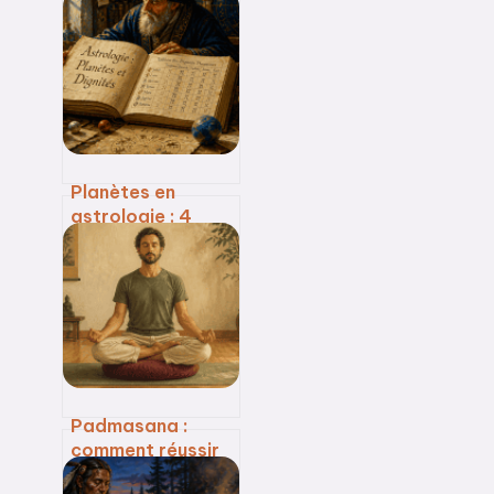
Planètes en
astrologie : 4
dignités clés pour
maîtriser votre
thème astral
Padmasana :
comment réussir
la posture du