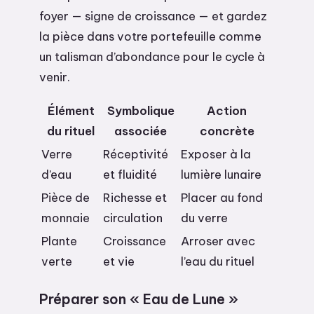
foyer — signe de croissance — et gardez
la pièce dans votre portefeuille comme
un talisman d’abondance pour le cycle à
venir.
Élément
Symbolique
Action
du rituel
associée
concrète
Verre
Réceptivité
Exposer à la
d’eau
et fluidité
lumière lunaire
Pièce de
Richesse et
Placer au fond
monnaie
circulation
du verre
Plante
Croissance
Arroser avec
verte
et vie
l’eau du rituel
Préparer son « Eau de Lune »