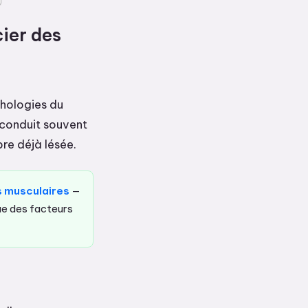
cier des
thologies du
 conduit souvent
re déjà lésée.
s musculaires
—
ue des facteurs