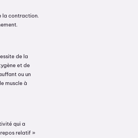
e la contraction.
chement.
essite de la
xygène et de
hauffant ou un
 le muscle à
tivité qui a
repos relatif »