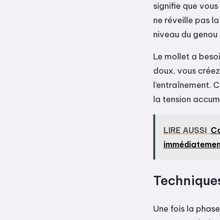
signifie que vou
ne réveille pas l
niveau du genou 
Le mollet a beso
doux, vous créez
l’entraînement. 
la tension accum
LIRE AUSSI
Co
immédiatemen
Techniques
Une fois la phas