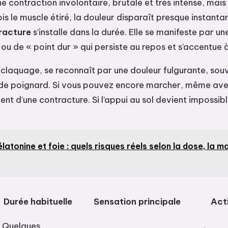
e contraction involontaire, brutale et très intense, mais 
is le muscle étiré, la douleur disparaît presque instant
racture
s’installe dans la durée. Elle se manifeste par u
ou de « point dur » qui persiste au repos et s’accentue à 
u claquage, se reconnaît par une douleur fulgurante, sou
e poignard. Si vous pouvez encore marcher, même avec
nt d’une contracture. Si l’appui au sol devient impossible
latonine et foie : quels risques réels selon la dose, la ma
Durée habituelle
Sensation principale
Act
Quelques