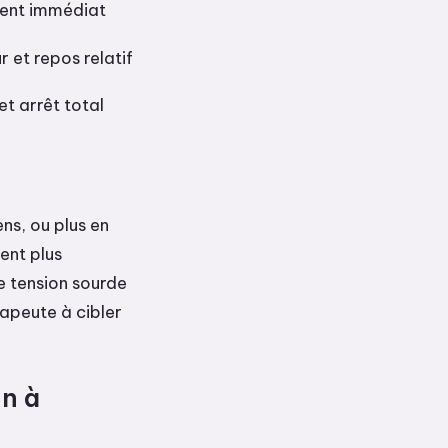
ent immédiat
r et repos relatif
et arrêt total
ns, ou plus en
ent plus
e tension sourde
rapeute à cibler
in à