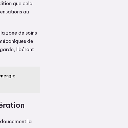
dition que cela
pensations au
 la zone de soins
 mécaniques de
garde, libérant
énergie
ération
r doucement la