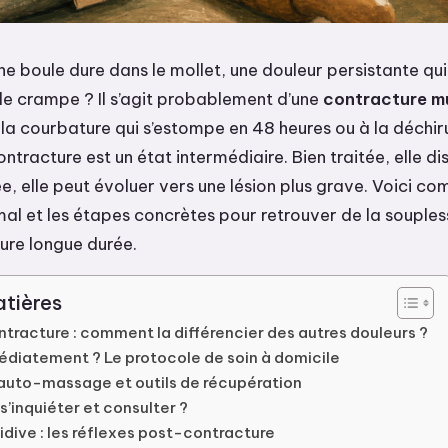
ne boule dure dans le mollet, une douleur persistante qu
 crampe ? Il s’agit probablement d’une
contracture m
la courbature qui s’estompe en 48 heures ou à la déchir
contracture est un état intermédiaire. Bien traitée, elle d
e, elle peut évoluer vers une lésion plus grave. Voici co
al et les étapes concrètes pour retrouver de la souples
sure longue durée.
tières
ontracture : comment la différencier des autres douleurs ?
édiatement ? Le protocole de soin à domicile
auto-massage et outils de récupération
s’inquiéter et consulter ?
cidive : les réflexes post-contracture