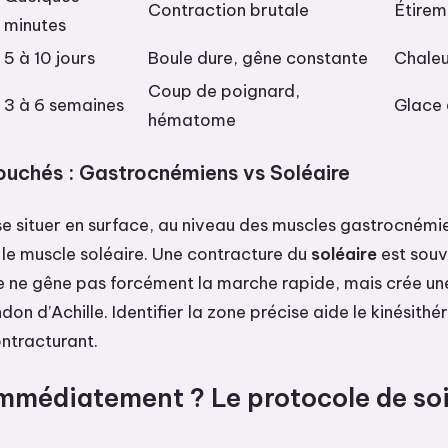
Contraction brutale
Étirem
minutes
5 à 10 jours
Boule dure, gêne constante
Chaleu
Coup de poignard,
3 à 6 semaines
Glace 
hématome
ouchés : Gastrocnémiens vs Soléaire
se situer en surface, au niveau des muscles gastrocnémie
le muscle soléaire. Une contracture du
soléaire
est souv
le ne gêne pas forcément la marche rapide, mais crée un
on d’Achille. Identifier la zone précise aide le kinésithé
ntracturant.
immédiatement ? Le protocole de so