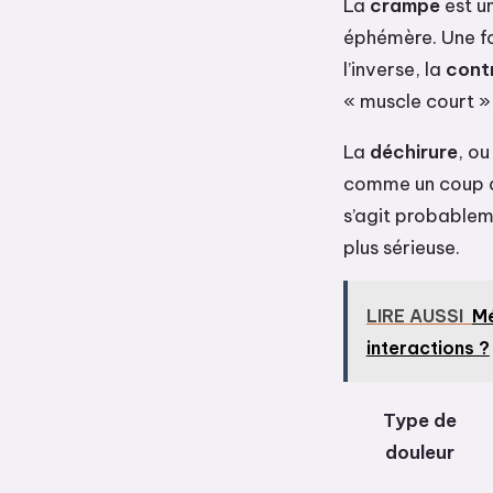
La
crampe
est un
éphémère. Une fo
l’inverse, la
cont
« muscle court » 
La
déchirure
, o
comme un coup d
s’agit probableme
plus sérieuse.
LIRE AUSSI
Mé
interactions ?
Type de
douleur