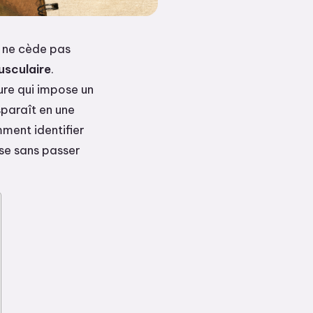
i ne cède pas
usculaire
.
ure qui impose un
isparaît en une
mment identifier
se sans passer