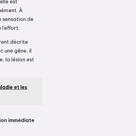
elle est
anément. À
ne sensation de
l’effort.
vent décrite
 une gêne, il
, la lésion est
ladie et les
ion immédiate