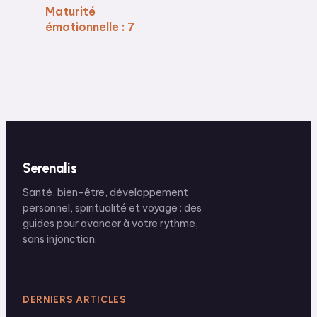
Maturité
émotionnelle : 7
étapes pour
transformer votre
impulsivité en
sérénité durable
Serenalis
Santé, bien-être, développement
personnel, spiritualité et voyage : des
guides pour avancer à votre rythme,
sans injonction.
DERNIERS ARTICLES