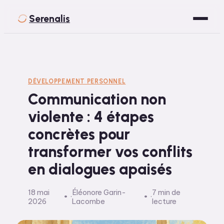
Serenalis
Santé
Bien-être
DÉVELOPPEMENT PERSONNEL
Communication non
Développement Personnel
violente : 4 étapes
Spiritualité
concrètes pour
Voyage
transformer vos conflits
en dialogues apaisés
18 mai
Éléonore Garin-
7 min de
·
·
2026
Lacombe
lecture