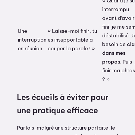
« Quand je su
interrompu
avant d’avoir
fini, je me sen
Une
« Laisse-moi finir, tu
déstabilisé. J’
interruption
es insupportable à
besoin de
cla
en réunion
couper la parole ! »
dans mes
propos
. Puis-
finir ma phra
? »
Les écueils à éviter pour
une pratique efficace
Parfois, malgré une structure parfaite, le