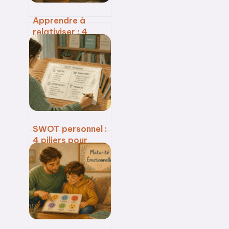
Apprendre à
relativiser : 4
méthodes
concrètes pour
reprendre le
contrôle de vos
émotions
SWOT personnel :
4 piliers pour
transformer vos
compétences en
avantage
stratégique