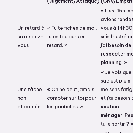
(Jugement/Attaque)
(CNV/Empat
« Il est 15h, n
avions rende
Un retard à
« Tu te fiches de moi,
vous à 14h30.
un rendez-
tu es toujours en
suis frustré c
vous
retard. »
j’ai besoin de
respecter m
planning
. »
« Je vois que 
sac est plein.
Une tâche
« On ne peut jamais
me sens fati
non
compter sur toi pour
et j’ai besoin
effectuée
les poubelles. »
soutien
ménager
. Pe
tu le sortir ? 