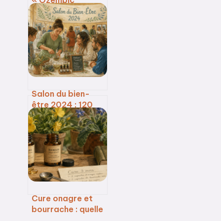
« Ozempic
naturel » ou
simple effet
placebo sur la
balance ?
Salon du bien-
être 2024 : 120
experts et 40
conférences pour
reprendre le
contrôle de votre
équilibre
Cure onagre et
bourrache : quelle
durée pour des