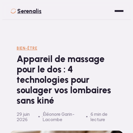
Serenalis
Santé
Bien-être
BIEN-ÊTRE
Appareil de massage
Développement Personnel
pour le dos : 4
Spiritualité
technologies pour
Voyage
soulager vos lombaires
sans kiné
29 juin
Éléonore Garin-
6 min de
·
·
2026
Lacombe
lecture