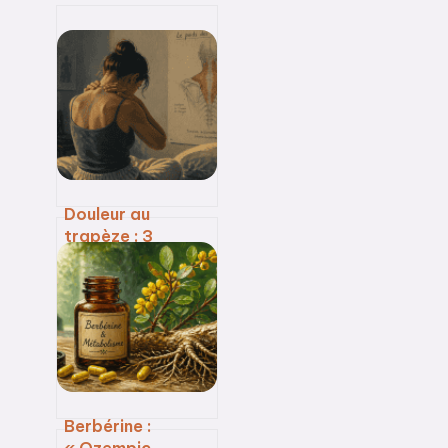
Douleur au
trapèze : 3
blocages
émotionnels qui
pèsent sur vos
épaules
Berbérine :