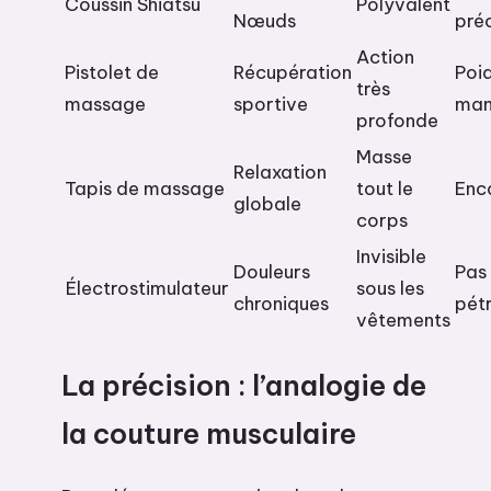
Coussin Shiatsu
Polyvalent
Nœuds
préc
Action
Pistolet de
Récupération
Poi
très
massage
sportive
man
profonde
Masse
Relaxation
Tapis de massage
tout le
Enc
globale
corps
Invisible
Douleurs
Pas
Électrostimulateur
sous les
chroniques
pét
vêtements
La précision : l’analogie de
la couture musculaire