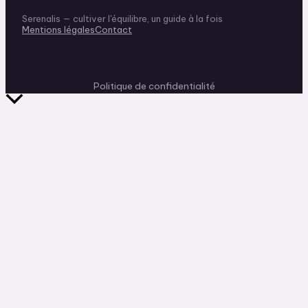
Serenalis — cultiver l'équilibre, un guide à la fois
Mentions légales
Contact
Politique de confidentialité
Retour
en
haut