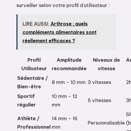
surveiller selon votre profil d’utilisateur :
LIRE AUSSI
Arthrose : quels
compléments alimentaires sont
réellement efficaces ?
Profil
Amplitude
Niveaux de
A
Utilisateur
recommandée
vitesse
Sédentaire /
8 mm – 10 mm
3 vitesses
2h
Bien-être
Sportif
10 mm – 12
5 vitesses
3h
régulier
mm
5
Athlète /
14 mm – 16
Personnalisable
(b
Professionnel
mm