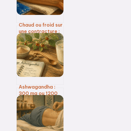
Chaud ou froid sur
une contracture :
comment choisir,
quand appliquer
et quelles erreurs
éviter
Ashwagandha :
300 mg ou 1200
mg ? Le dosage
précis selon vos
objectifs