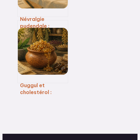
Névralgie
pudendale :
soulager les
douleurs
pelviennes par
l’acupuncture
sans chirurgie
Guggul et
cholestérol :
comment cette
résine indienne
régule vos lipides
naturellement