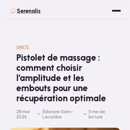
Serenalis
Santé
Bien-être
SANTÉ
Pistolet de massage :
Développement Personnel
comment choisir
Spiritualité
l’amplitude et les
Voyage
embouts pour une
récupération optimale
28 mai
Éléonore Garin-
5 min de
·
·
2026
Lacombe
lecture